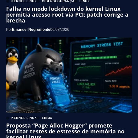
KERNEL LINUX
CIBERSEGURANÇA
LINUX
Falha no modo lockdown do kernel Linux
permitia acesso root via PCI; patch corrige a
brecha
Por
Emanuel Negromonte
06/08/2026
KERNEL LINUX
LINUX
Proposta “Page Alloc Hogger” promete
facilitar testes de estresse de memória no
kernel Linux