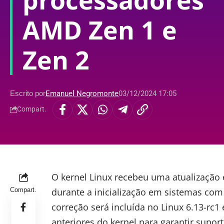
processadores
AMD Zen 1 e
Zen 2
Escrito por
Emanuel Negromonte
03/12/2024 17:05
Compart.
O
kernel Linux
recebeu uma atualização es
Compart.
durante a inicialização em sistemas co
correção será incluída no
Linux 6.13-rc1
anteriores do kernel para garantir supor