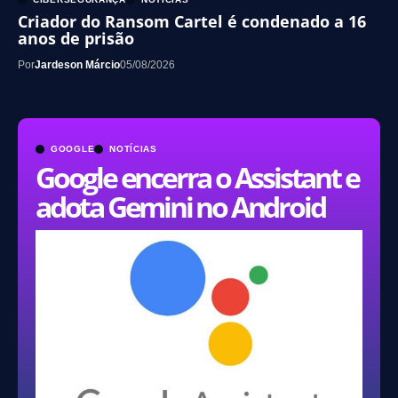
Criador do Ransom Cartel é condenado a 16
anos de prisão
Por
Jardeson Márcio
05/08/2026
GOOGLE
NOTÍCIAS
Google encerra o Assistant e
adota Gemini no Android