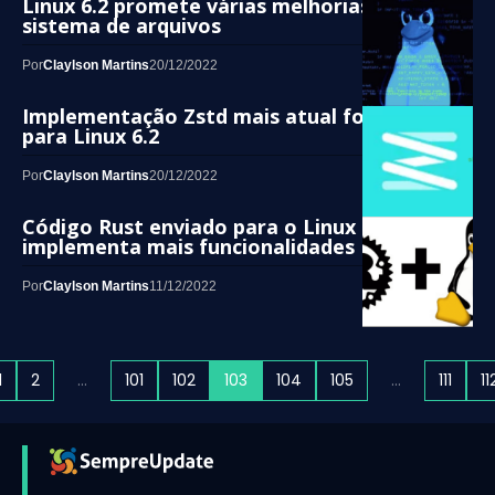
Linux 6.2 promete várias melhorias no
sistema de arquivos
Por
Claylson Martins
20/12/2022
Implementação Zstd mais atual foi mesclada
para Linux 6.2
Por
Claylson Martins
20/12/2022
Código Rust enviado para o Linux 6.2
implementa mais funcionalidades
Por
Claylson Martins
11/12/2022
1
2
…
101
102
103
104
105
…
111
11