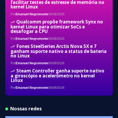
facilitar testes de estresse de memória no
kernel Linux
Por
Emanuel Negromonte
06/08/2026
Qualcomm propõe framework Synx no
kernel Linux para otimizar SoCs e
desafogar a CPU
Por
Emanuel Negromonte
06/08/2026
Fones SteelSeries Arctis Nova 5X e 7
ganham suporte nativo a status de bateria
no Linux
Por
Emanuel Negromonte
06/08/2026
Steam Controller ganha suporte nativo
a giroscópio e acelerômetro no kernel
Linux
Por
Emanuel Negromonte
06/08/2026
Nossas redes