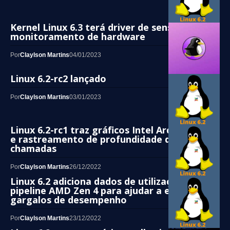
Kernel Linux 6.3 terá driver de sensor de
monitoramento de hardware
Por
Claylson Martins
04/01/2023
Linux 6.2-rc2 lançado
Por
Claylson Martins
03/01/2023
Linux 6.2-rc1 traz gráficos Intel Arc estáveis
e rastreamento de profundidade de
chamadas
Por
Claylson Martins
26/12/2022
Linux 6.2 adiciona dados de utilização do
pipeline AMD Zen 4 para ajudar a encontrar
gargalos de desempenho
Por
Claylson Martins
23/12/2022