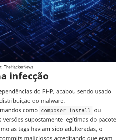
: TheHackerNews
a infecção
 dependências do PHP, acabou sendo usado
istribuição do malware.
comandos como
ou
composer install
as versões supostamente legítimas do pacote
omo as tags haviam sido adulteradas, o
commits maliciosos acreditando que eram