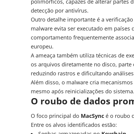
polimórficos, capazes de alterar partes 
detecção por antivírus.
Outro detalhe importante é a verificaçã
malware evita ser executado em países da
comportamento frequentemente associad
europeu.
A ameaça também utiliza técnicas de ex
os arquivos diretamente no disco, parte
reduzindo rastros e dificultando análises
Além disso, o malware cria mecanismos d
mesmo após reinicializações do sistema
O roubo de dados pro
O foco principal do
MacSync
é o roubo d
Entre os alvos identificados estão:
Senhas armazenadas no
Keychain