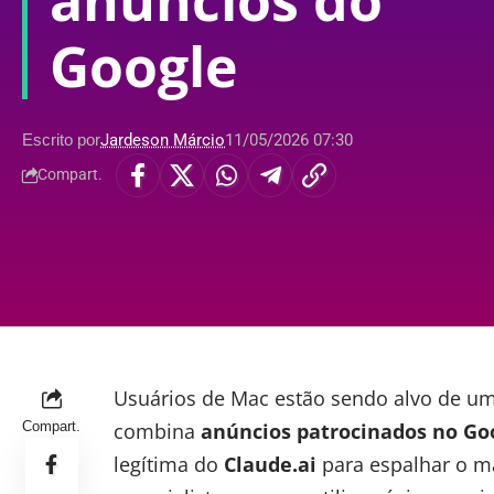
anúncios do
Google
Escrito por
Jardeson Márcio
11/05/2026 07:30
Compart.
Usuários de Mac estão sendo alvo de u
Compart.
combina
anúncios patrocinados no
Go
legítima do
Claude.ai
para espalhar o 