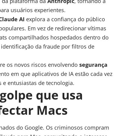
is da plataforma da
Anthropic
, tornando a
ra usuários experientes.
Claude AI
explora a confiança do público
opulares. Em vez de redirecionar vítimas
chats compartilhados hospedados dentro do
identificação da fraude por filtros de
re os novos riscos envolvendo
segurança
o em que aplicativos de IA estão cada vez
s e entusiastas de tecnologia.
golpe que usa
fectar Macs
inados do Google. Os criminosos compram