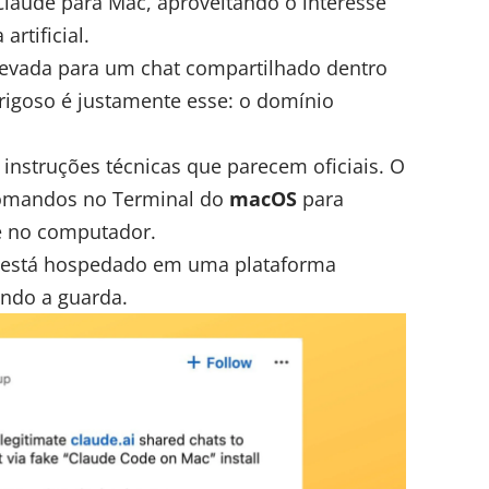
laude para Mac, aproveitando o interesse
rtificial.
 levada para um chat compartilhado dentro
erigoso é justamente esse: o domínio
instruções técnicas que parecem oficiais. O
 comandos no Terminal do
macOS
para
de no computador.
e está hospedado em uma plataforma
ando a guarda.