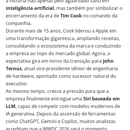
a história não apenas pelo aguardado salto em
inteligência artificial
, mas também por simbolizar o
encerramento da era de
Tim Cook
no comando da
companhia.
Durante mais de 15 anos, Cook liderou a Apple em
uma transformação gigantesca, ampliando receitas,
consolidando o ecossistema da marca e conduzindo
a empresa ao topo do mercado global. Agora, a
expectativa gira em torno da transição para
John
Ternus
, atual vice-presidente sênior de engenharia
de hardware, apontado como sucessor natural do
executivo.
Ao mesmo tempo, cresce a pressão para que a
empresa finalmente entregue uma
Siri baseada em
LLM
, capaz de competir com modelos modernos de
IA generativa. Depois da ascensão de ferramentas
como ChatGPT, Gemini e
Copilot
, muitos analistas
acreditam que a WWDC 2026 será o momento