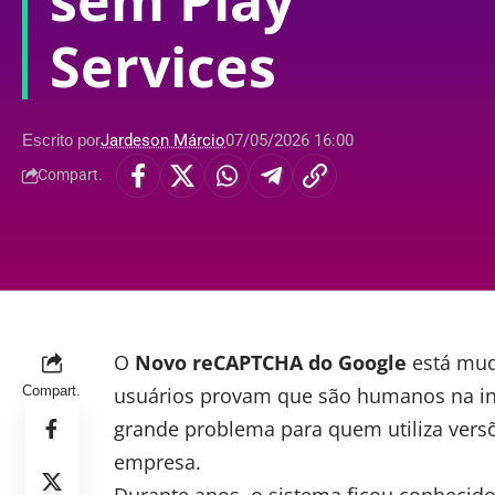
sem Play
Services
Escrito por
Jardeson Márcio
07/05/2026 16:00
Compart.
O
Novo reCAPTCHA do Google
está mud
Compart.
usuários provam que são humanos na in
grande problema para quem utiliza ver
empresa.