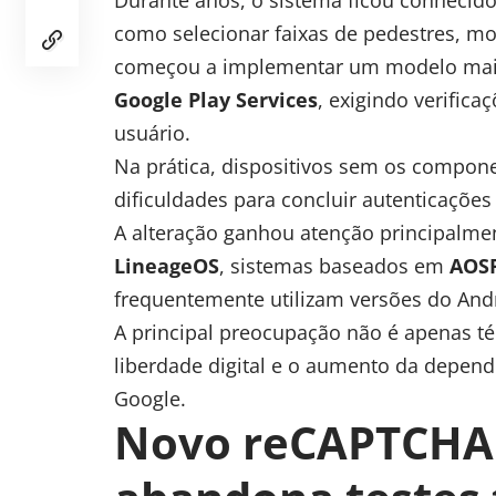
Durante anos, o sistema ficou conhecido
como selecionar faixas de pedestres, m
começou a implementar um modelo mais
Google Play Services
, exigindo verific
usuário.
Na prática, dispositivos sem os compone
dificuldades para concluir autenticações 
A alteração ganhou atenção principalme
LineageOS
, sistemas baseados em
AOS
frequentemente utilizam versões do And
A principal preocupação não é apenas té
liberdade digital e o aumento da depen
Google.
Novo reCAPTCHA 