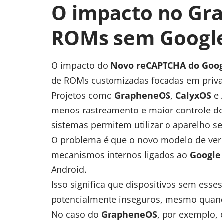
O impacto no Gr
ROMs sem Googl
O impacto do
Novo reCAPTCHA do Goo
de ROMs customizadas focadas em priva
Projetos como
GrapheneOS
,
CalyxOS
e
menos rastreamento e maior controle do
sistemas permitem utilizar o aparelho 
O problema é que o novo modelo de veri
mecanismos internos ligados ao
Google 
Android.
Isso significa que dispositivos sem es
potencialmente inseguros, mesmo quand
No caso do
GrapheneOS
, por exemplo,