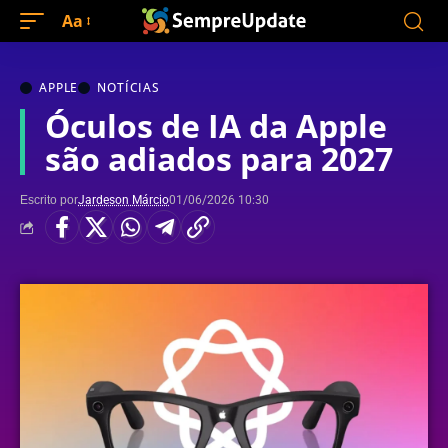
Aa
APPLE
NOTÍCIAS
Óculos de IA da Apple
são adiados para 2027
Escrito por
Jardeson Márcio
01/06/2026 10:30