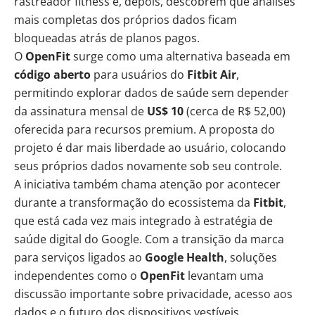
rastreador fitness e, depois, descobrem que análises
mais completas dos próprios dados ficam
bloqueadas atrás de planos pagos.
O
OpenFit
surge como uma alternativa baseada em
código aberto
para usuários do
Fitbit Air
,
permitindo explorar dados de saúde sem depender
da assinatura mensal de
US$ 10
(cerca de R$ 52,00)
oferecida para recursos premium. A proposta do
projeto é dar mais liberdade ao usuário, colocando
seus próprios dados novamente sob seu controle.
A iniciativa também chama atenção por acontecer
durante a transformação do ecossistema da
Fitbit
,
que está cada vez mais integrado à estratégia de
saúde digital do Google. Com a transição da marca
para serviços ligados ao
Google Health
, soluções
independentes como o
OpenFit
levantam uma
discussão importante sobre privacidade, acesso aos
dados e o futuro dos dispositivos vestíveis.