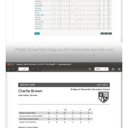
Projeto SchoolTool chega ao fim! Ferramenta era livre e um
sistema de informações estudantil! 11