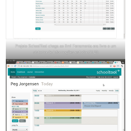
Projeto SchoolTool chega ao fim! Ferramenta era livre e um
sistema de informações estudantil! 13