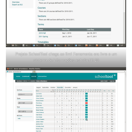
Projeto SchoolTool chega ao fim! Ferramenta era livre e um
sistema de informações estudantil! 10