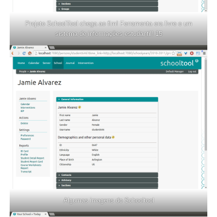
Projeto SchoolTool chega ao fim! Ferramenta era livre e um
sistema de informações estudantil! 15
Algumas imagens do Schooltool