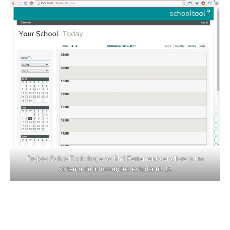
Projeto SchoolTool chega ao fim! Ferramenta era livre e um
sistema de informações estudantil! 16