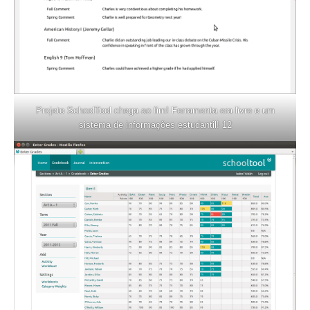
Projeto SchoolTool chega ao fim! Ferramenta era livre e um
sistema de informações estudantil! 12