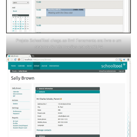
Projeto SchoolTool chega ao fim! Ferramenta era livre e um
sistema de informações estudantil! 14