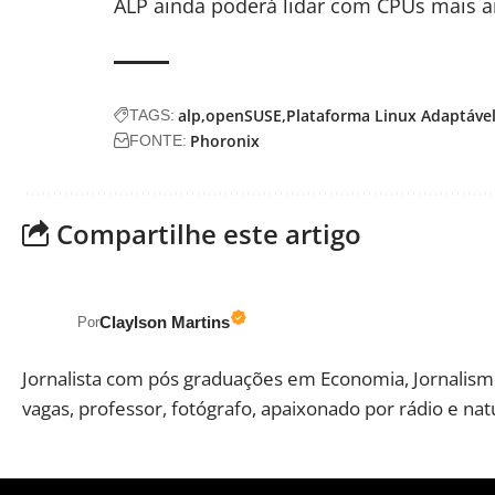
ALP ainda poderá lidar com CPUs mais a
alp
openSUSE
Plataforma Linux Adaptáve
TAGS:
Phoronix
FONTE:
Compartilhe este artigo
Claylson Martins
Por
Jornalista com pós graduações em Economia, Jornalismo
vagas, professor, fotógrafo, apaixonado por rádio e nat