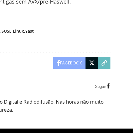
ntigas sem AVX/pré-Haswell.
l
SUSE Linux
Yast
FACEBOOK
Seguir
 Digital e Radiodifusão. Nas horas não muito
ureza.