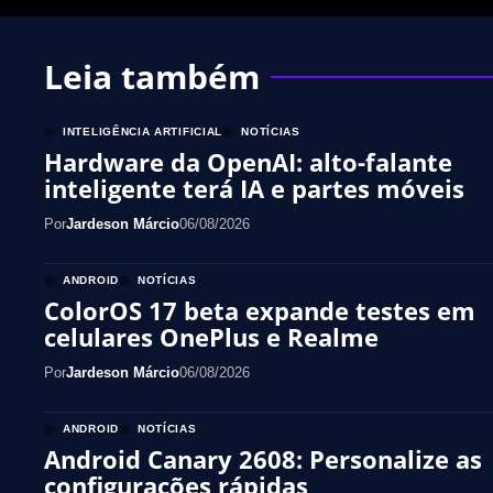
Leia também
INTELIGÊNCIA ARTIFICIAL
NOTÍCIAS
Hardware da OpenAI: alto-falante
inteligente terá IA e partes móveis
Por
Jardeson Márcio
06/08/2026
ANDROID
NOTÍCIAS
ColorOS 17 beta expande testes em
celulares OnePlus e Realme
Por
Jardeson Márcio
06/08/2026
ANDROID
NOTÍCIAS
Android Canary 2608: Personalize as
configurações rápidas