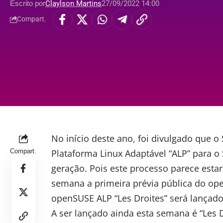
Escrito por
Claylson Martins
27/09/2022 14:00
Compart.
No início deste ano, foi divulgado que
Compart.
Plataforma Linux Adaptável “ALP”
para o 
geração. Pois este processo parece esta
semana a primeira prévia pública do ope
openSUSE ALP “Les Droites” será lançad
A ser lançado ainda esta semana é “Les D