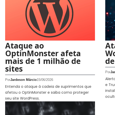
Ataque ao
At
OptinMonster afeta
Wo
mais de 1 milhão de
de
sites
Por
Ja
Alert
Por
Jardeson Márcio
15/06/2026
e Tru
Entenda o ataque à cadeia de suprimentos que
insta
afetou o OptinMonster e saiba como proteger
ocul
seu site WordPress.