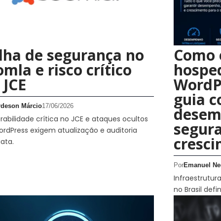
lha de segurança no
Como 
omla e risco crítico
hospe
 JCE
WordP
guia c
rdeson Márcio
17/06/2026
desem
rabilidade crítica no JCE e ataques ocultos
segur
rdPress exigem atualização e auditoria
cresc
ata.
Por
Emanuel Ne
Infraestrutu
no Brasil def