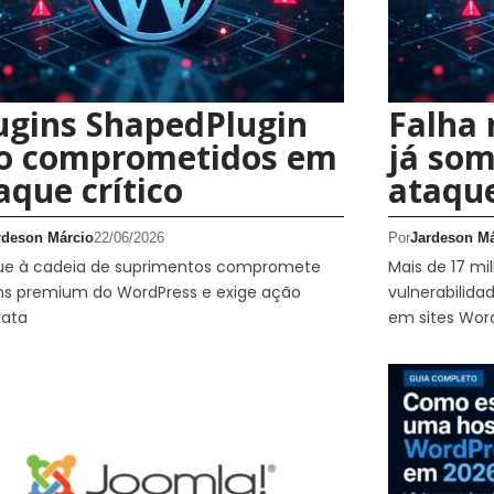
ugins ShapedPlugin
Falha 
o comprometidos em
já som
aque crítico
ataqu
rdeson Márcio
22/06/2026
Por
Jardeson Má
ue à cadeia de suprimentos compromete
Mais de 17 m
ns premium do WordPress e exige ação
vulnerabilida
iata
em sites Word