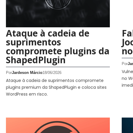
Ataque à cadeia de
Fa
suprimentos
Jo
compromete plugins da
no
ShapedPlugin
Por
Ja
Vulne
Por
Jardeson Márcio
18/06/2026
no Wo
Ataque à cadeia de suprimentos compromete
imedi
plugins premium da ShapedPlugin e coloca sites
WordPress em risco.