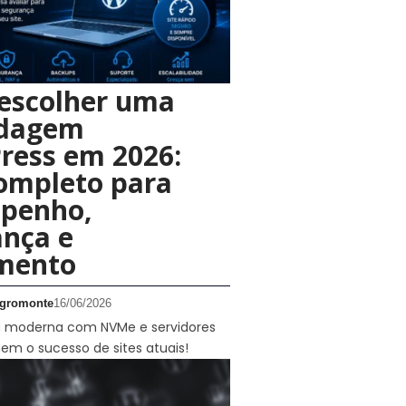
escolher uma
dagem
ress em 2026:
ompleto para
penho,
ança e
imento
gromonte
16/06/2026
ra moderna com NVMe e servidores
inem o sucesso de sites atuais!