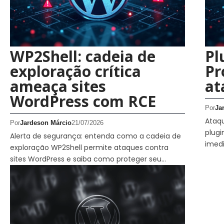
WP2Shell: cadeia de
Pl
exploração crítica
Pr
ameaça sites
at
WordPress com RCE
Por
Ja
Ataq
Por
Jardeson Márcio
21/07/2026
plugi
Alerta de segurança: entenda como a cadeia de
imed
exploração WP2Shell permite ataques contra
sites WordPress e saiba como proteger seu…