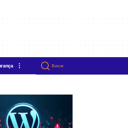
urança
Buscar