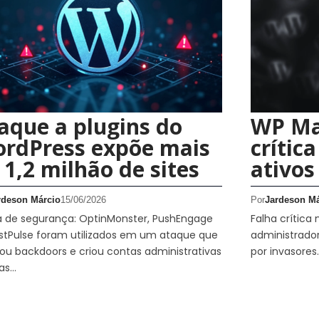
aque a plugins do
WP Ma
rdPress expõe mais
crític
 1,2 milhão de sites
ativos
rdeson Márcio
15/06/2026
Por
Jardeson Má
a de segurança: OptinMonster, PushEngage
Falha crítica
stPulse foram utilizados em um ataque que
administrador
lou backdoors e criou contas administrativas
por invasores.
tas…