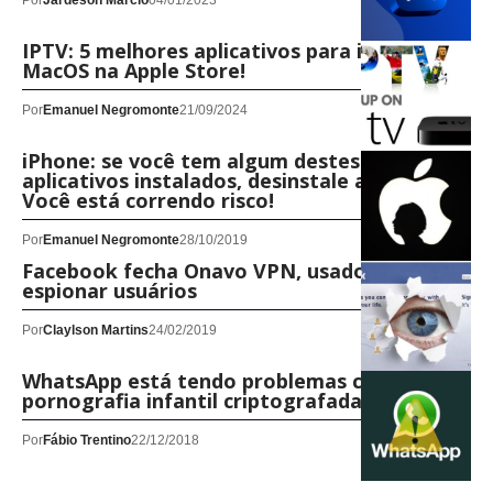
Por
Jardeson Márcio
04/01/2023
IPTV: 5 melhores aplicativos para iOS e
MacOS na Apple Store!
Por
Emanuel Negromonte
21/09/2024
iPhone: se você tem algum destes
aplicativos instalados, desinstale agora!
Você está correndo risco!
Por
Emanuel Negromonte
28/10/2019
Facebook fecha Onavo VPN, usado para
espionar usuários
Por
Claylson Martins
24/02/2019
WhatsApp está tendo problemas com
pornografia infantil criptografada
Por
Fábio Trentino
22/12/2018