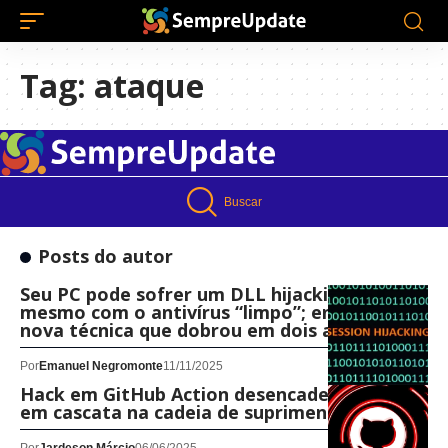
Tag:
ataque
Buscar
Posts do autor
Seu PC pode sofrer um DLL hijacking ataque
mesmo com o antivírus “limpo”; entenda a
nova técnica que dobrou em dois anos
Por
Emanuel Negromonte
11/11/2025
Hack em GitHub Action desencadeia ataque
em cascata na cadeia de suprimentos