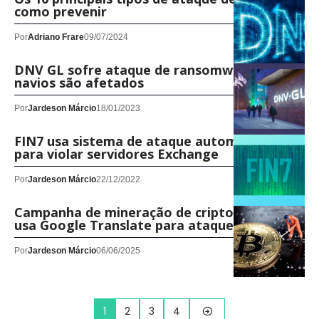
como prevenir
Por
Adriano Frare
09/07/2024
DNV GL sofre ataque de ransomware e mil
navios são afetados
Por
Jardeson Márcio
18/01/2023
FIN7 usa sistema de ataque automatizado
para violar servidores Exchange
Por
Jardeson Márcio
22/12/2022
Campanha de mineração de criptomoedas
usa Google Translate para ataque
Por
Jardeson Márcio
06/06/2025
1
2
3
4