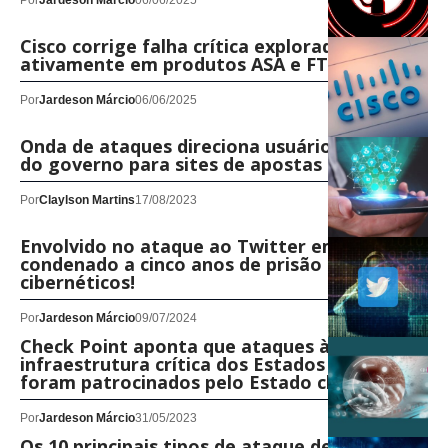
Por
Jardeson Márcio
06/06/2025
Cisco corrige falha crítica explorada
ativamente em produtos ASA e FTD
Por
Jardeson Márcio
06/06/2025
Onda de ataques direciona usuários de sites
do governo para sites de apostas
Por
Claylson Martins
17/08/2023
Envolvido no ataque ao Twitter em 2020 foi
condenado a cinco anos de prisão por crimes
cibernéticos!
Por
Jardeson Márcio
09/07/2024
Check Point aponta que ataques à
infraestrutura crítica dos Estados Unidos
foram patrocinados pelo Estado chinês
Por
Jardeson Márcio
31/05/2023
Os 10 principais tipos de ataque de DNS e