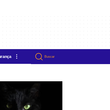
urança
Buscar