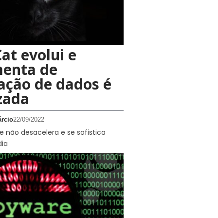
at evolui e
menta de
ração de dados é
zada
rcio
22/09/2022
 não desacelera e se sofistica
dia