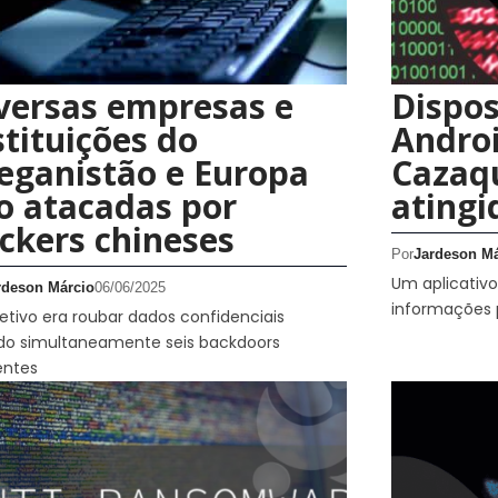
versas empresas e
Dispos
stituições do
Androi
eganistão e Europa
Cazaqu
o atacadas por
atingi
ckers chineses
Por
Jardeson Má
Um aplicativo
rdeson Márcio
06/06/2025
informações p
etivo era roubar dados confidenciais
do simultaneamente seis backdoors
entes