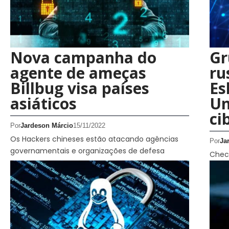
Nova campanha do
Gr
agente de ameças
ru
Billbug visa países
Es
asiáticos
Un
ci
Por
Jardeson Márcio
15/11/2022
Os Hackers chineses estão atacando agências
Por
Ja
governamentais e organizações de defesa
Check