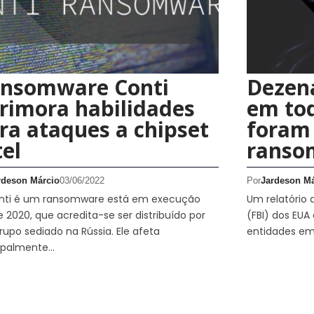
nsomware Conti
Dezen
rimora habilidades
em to
ra ataques a chipset
foram 
tel
ranso
rdeson Márcio
03/06/2022
Por
Jardeson Má
nti é um ransomware está em execução
Um relatório 
 2020, que acredita-se ser distribuído por
(FBI) dos EU
upo sediado na Rússia. Ele afeta
entidades e
cipalmente…