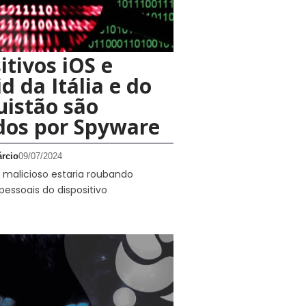
itivos iOS e
d da Itália e do
istão são
dos por Spyware
rcio
09/07/2024
 malicioso estaria roubando
essoais do dispositivo