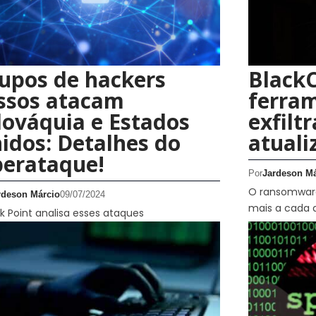
upos de hackers
BlackC
ssos atacam
ferra
lováquia e Estados
exfilt
idos: Detalhes do
atuali
berataque!
Por
Jardeson Má
O ransomware
rdeson Márcio
09/07/2024
mais a cada 
 Point analisa esses ataques