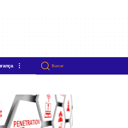
urança
Buscar