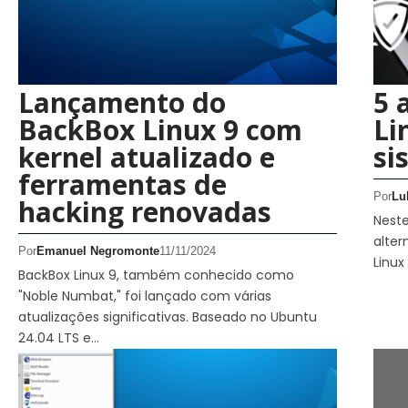
Lançamento do
5 
BackBox Linux 9 com
Li
kernel atualizado e
si
ferramentas de
Por
Lu
hacking renovadas
Neste
alter
Por
Emanuel Negromonte
11/11/2024
Linux
BackBox Linux 9, também conhecido como
"Noble Numbat," foi lançado com várias
atualizações significativas. Baseado no Ubuntu
24.04 LTS e…