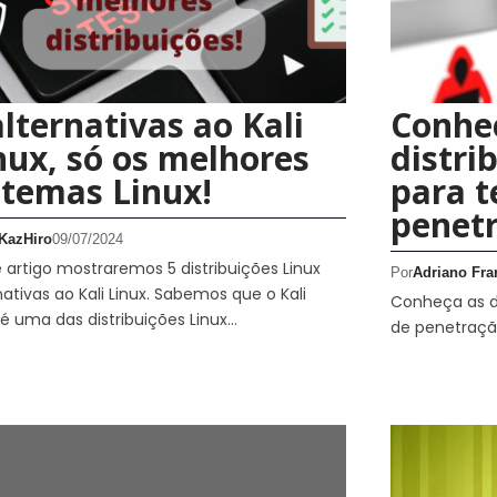
alternativas ao Kali
Conhe
nux, só os melhores
distri
stemas Linux!
para t
penet
KazHiro
09/07/2024
 artigo mostraremos 5 distribuições Linux
Por
Adriano Fra
nativas ao Kali Linux. Sabemos que o Kali
Conheça as di
 é uma das distribuições Linux…
de penetraç