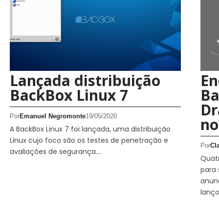
Lançada distribuição
En
BackBox Linux 7
Ba
Dr
Por
Emanuel Negromonte
19/05/2020
no
A BackBox Linux 7 foi lançada, uma distribuição
Linux cujo foco são os testes de penetração e
Por
Cl
avaliações de segurança.…
Quatr
para 
anun
lanç