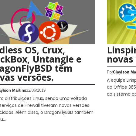
dless OS, Crux,
Linspi
ckBox, Untangle e
novas 
agonFlyBSD têm
Por
Claylson Ma
vas versões.
A equipe Lins
do Office 365
aylson Martins
12/06/2019
do sistema op
o distribuições Linux, sendo uma voltada
serviços de Firewall tiveram novas versões
ciadas. Além disso, o DragonFlyBSD também
ou…