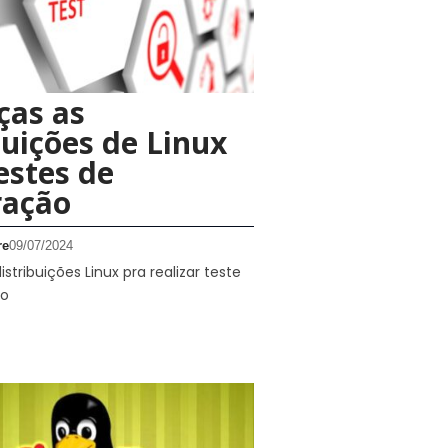
ças as
buições de Linux
estes de
ração
re
09/07/2024
stribuições Linux pra realizar teste
ão