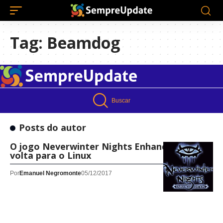
Tag:
Beamdog
Buscar
Posts do autor
O jogo Neverwinter Nights Enhanced Edition
volta para o Linux
Por
Emanuel Negromonte
05/12/2017