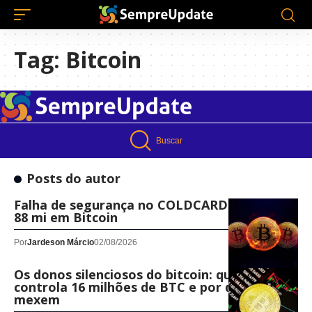
Tag:
Bitcoin
Buscar
Posts do autor
Falha de segurança no COLDCARD expõe US$
88 mi em Bitcoin
Por
Jardeson Márcio
02/08/2026
Os donos silenciosos do bitcoin: quem
controla 16 milhões de BTC e por que não os
mexem