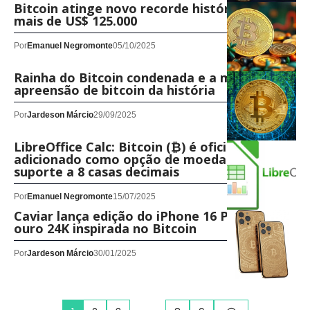
Bitcoin atinge novo recorde histórico de
mais de US$ 125.000
Por
Emanuel Negromonte
05/10/2025
Rainha do Bitcoin condenada e a maior
apreensão de bitcoin da história
Por
Jardeson Márcio
29/09/2025
LibreOffice Calc: Bitcoin (₿) é oficialmente
adicionado como opção de moeda com
suporte a 8 casas decimais
Por
Emanuel Negromonte
15/07/2025
Caviar lança edição do iPhone 16 Pro em
ouro 24K inspirada no Bitcoin
Por
Jardeson Márcio
30/01/2025