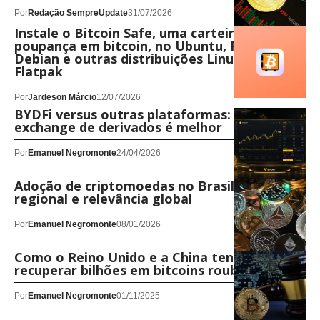
Por
Redação SempreUpdate
31/07/2026
Instale o Bitcoin Safe, uma carteira de
poupança em bitcoin, no Ubuntu, Fedora,
Debian e outras distribuições Linux com
Flatpak
Por
Jardeson Márcio
12/07/2026
BYDFi versus outras plataformas: qual
exchange de derivados é melhor
Por
Emanuel Negromonte
24/04/2026
Adoção de criptomoedas no Brasil: liderança
regional e relevância global
Por
Emanuel Negromonte
08/01/2026
Como o Reino Unido e a China tentam
recuperar bilhões em bitcoins roubados
Por
Emanuel Negromonte
01/11/2025