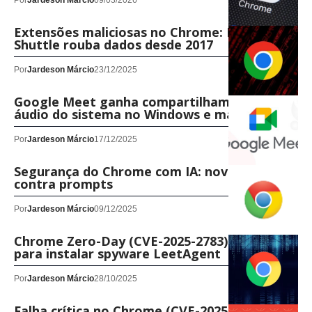
Por
Jardeson Márcio
09/03/2026
Extensões maliciosas no Chrome: Phantom
Shuttle rouba dados desde 2017
Por
Jardeson Márcio
23/12/2025
Google Meet ganha compartilhamento de
áudio do sistema no Windows e macOS
Por
Jardeson Márcio
17/12/2025
Segurança do Chrome com IA: novas defesas
contra prompts
Por
Jardeson Márcio
09/12/2025
Chrome Zero-Day (CVE-2025-2783) usado
para instalar spyware LeetAgent
Por
Jardeson Márcio
28/10/2025
Falha crítica no Chrome (CVE-2025-10200):