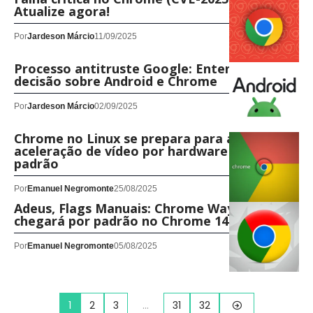
Atualize agora!
Por
Jardeson Márcio
11/09/2025
Processo antitruste Google: Entenda a
decisão sobre Android e Chrome
Por
Jardeson Márcio
02/09/2025
Chrome no Linux se prepara para ativar a
aceleração de vídeo por hardware por
padrão
Por
Emanuel Negromonte
25/08/2025
Adeus, Flags Manuais: Chrome Wayland
chegará por padrão no Chrome 140
Por
Emanuel Negromonte
05/08/2025
1
2
3
…
31
32