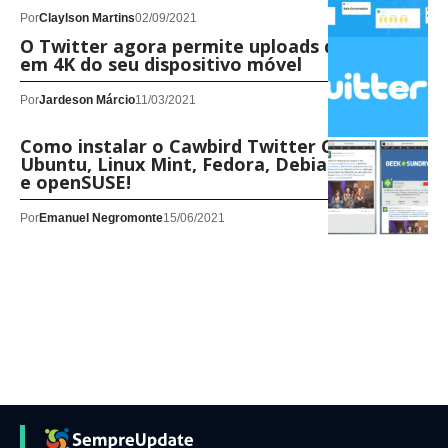
Por
Claylson Martins
02/09/2021
O Twitter agora permite uploads de imagens
em 4K do seu dispositivo móvel
Por
Jardeson Márcio
11/03/2021
Como instalar o Cawbird Twitter Client no
Ubuntu, Linux Mint, Fedora, Debian, CentOS
e openSUSE!
Por
Emanuel Negromonte
15/06/2021