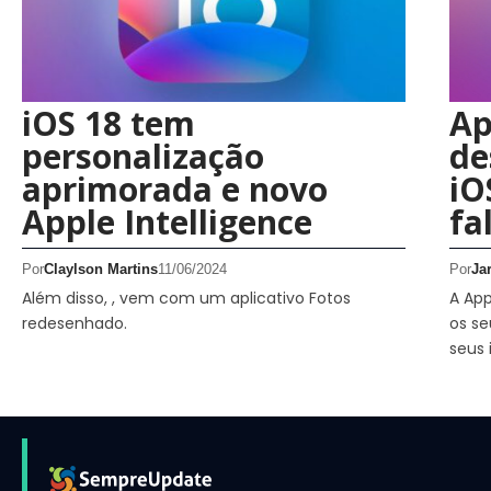
iOS 18 tem
Ap
personalização
de
aprimorada e novo
iO
Apple Intelligence
fa
Por
Claylson Martins
11/06/2024
Por
Ja
Além disso, , vem com um aplicativo Fotos
A App
redesenhado.
os se
seus 