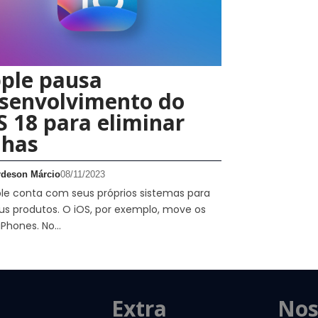
ple pausa
senvolvimento do
S 18 para eliminar
lhas
rdeson Márcio
08/11/2023
le conta com seus próprios sistemas para
us produtos. O iOS, por exemplo, move os
iPhones. No…
Extra
Nos