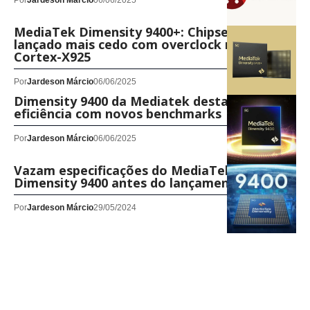
Por
Jardeson Márcio
06/06/2025
MediaTek Dimensity 9400+: Chipset pode ser
lançado mais cedo com overclock no núcleo
Cortex-X925
Por
Jardeson Márcio
06/06/2025
Dimensity 9400 da Mediatek destaca-se em
eficiência com novos benchmarks
Por
Jardeson Márcio
06/06/2025
Vazam especificações do MediaTek
Dimensity 9400 antes do lançamento
Por
Jardeson Márcio
29/05/2024