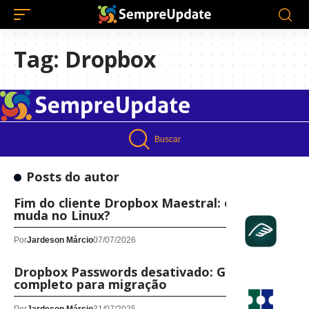
Tag:
Dropbox
Buscar
Posts do autor
Fim do cliente Dropbox Maestral: o que
muda no Linux?
Por
Jardeson Márcio
07/07/2026
Dropbox Passwords desativado: Guia
completo para migração