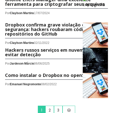
ferramenta para criptografar seus arquivos
Por
Claylson Martins
17/07/2024
Dropbox confirma grave violação de
segurança: hackers roubaram código de 130
repositórios do GitHub
Por
Claylson Martins
02/11/2022
Hackers russos serviços em nuvem para
evitar detecção
Por
Jardeson Márcio
06/06/2025
Como instalar o Dropbox no openSUSE
Por
Emanuel Negromonte
08/02/2022
1
2
3