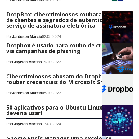
Por
Jardeson Márcio
31/07/2025
DropBox: cibercriminosos roubaram dados
de clientes e segredos de autenticação do
serviço de assinatura eletrônica
Por
Jardeson Márcio
02/05/2024
Dropbox é usado para roubo de credenciais
via campanhas de phishing
Por
Claylson Martins
19/10/2023
Cibercriminosos abusam do Dropbox para
roubar credenciais do Microsoft SharePoint
Por
Jardeson Márcio
05/10/2023
50 aplicativos para o Ubuntu Linux, que você
deveria usar!
Por
Claylson Martins
17/07/2024
Gnome Encfs Manager uma excelente