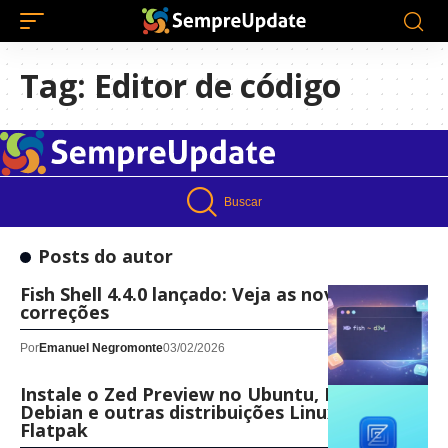
Tag:
Editor de código
Buscar
Posts do autor
Fish Shell 4.4.0 lançado: Veja as novidades e
correções
Por
Emanuel Negromonte
03/02/2026
Instale o Zed Preview no Ubuntu, Fedora,
Debian e outras distribuições Linux com
Flatpak