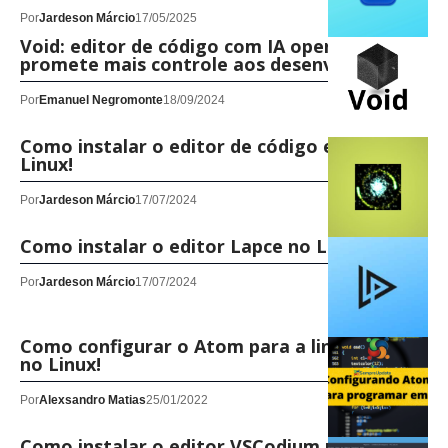
Por
Jardeson Márcio
17/05/2025
Void: editor de código com IA open-source
promete mais controle aos desenvolvedores
Por
Emanuel Negromonte
18/09/2024
Como instalar o editor de código ecode no
Linux!
Por
Jardeson Márcio
17/07/2024
Como instalar o editor Lapce no Linux!
Por
Jardeson Márcio
17/07/2024
Como configurar o Atom para a linguagem C
no Linux!
Por
Alexsandro Matias
25/01/2022
Como instalar o editor VSCodium no Ubuntu,