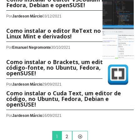
Fedora, Debian e openSUSE!
Por
Jardeson Márcio
03/12/2021
Como instalar o editor ReText no Ubuntu,
Linux Mint e derivados!
Por
Emanuel Negromonte
30/10/2021
Como instalar o Brackets, um editor de
código-fonte, no Ubuntu, Fedora, Debian e
openSUSE!
Por
Jardeson Márcio
29/09/2021
Como instalar o Cuda Text, um editor de
código, no Ubuntu, Fedora, Debian e
openSUSE!
Por
Jardeson Márcio
16/09/2021
1
2