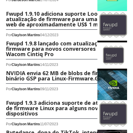
Por
Jardeson Márcio
17/07/2024
Fwupd 1.9.10 adiciona suporte LoongArch e
atualização de firmware para uma câmera
web de aproximadamente US$ 1 mil
Por
Claylson Martins
04/12/2023
Fwupd 1.9.8 lançado com atualização de
firmware para novos conversores DP e
Wacom Cintiq Pro
Por
Claylson Martins
14/11/2023
NVIDIA envia 62 MB de blobs de firmware
binário GSP para Linux-Firmware.Git
Por
Claylson Martins
09/11/2023
Fwupd 1.9.3 adiciona suporte de atualização
de firmware Linux para alguns novos
dispositivos
Por
Claylson Martins
11/07/2023
Bytedance, dona do TikTok, intensifica uso