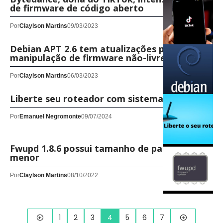
de firmware de código aberto
Por
Claylson Martins
09/03/2023
Debian APT 2.6 tem atualizações para
manipulação de firmware não-livre
Por
Claylson Martins
06/03/2023
Liberte seu roteador com sistemas WRT
Por
Emanuel Negromonte
09/07/2024
Fwupd 1.8.6 possui tamanho de pacote
menor
Por
Claylson Martins
08/10/2022
1
2
3
4
5
6
7