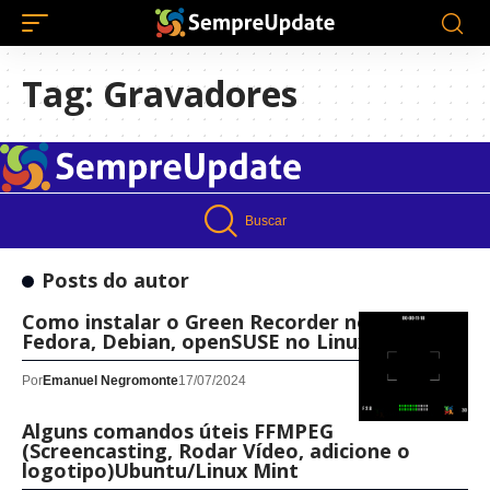
Tag:
Gravadores
Buscar
Posts do autor
Como instalar o Green Recorder no Ubuntu,
Fedora, Debian, openSUSE no Linux
Por
Emanuel Negromonte
17/07/2024
Alguns comandos úteis FFMPEG
(Screencasting, Rodar Vídeo, adicione o
logotipo)Ubuntu/Linux Mint