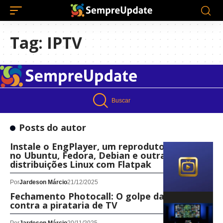
Tag:
IPTV
Buscar
Posts do autor
Instale o EngPlayer, um reprodutor de mídia,
no Ubuntu, Fedora, Debian e outras
distribuições Linux com Flatpak
Por
Jardeson Márcio
21/12/2025
Fechamento Photocall: O golpe da ACE
contra a pirataria de TV