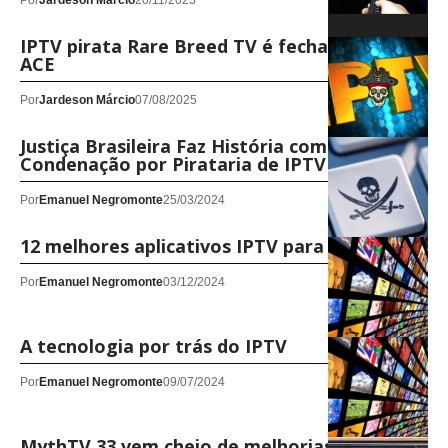
Por
Jardeson Márcio
20/11/2025
IPTV pirata Rare Breed TV é fechado pela
ACE
Por
Jardeson Márcio
07/08/2025
Justiça Brasileira Faz História com Primeira
Condenação por Pirataria de IPTV
Por
Emanuel Negromonte
25/03/2024
12 melhores aplicativos IPTV para Android
Por
Emanuel Negromonte
03/12/2024
A tecnologia por trás do IPTV
Por
Emanuel Negromonte
09/07/2024
MythTV 33 vem cheio de melhorias