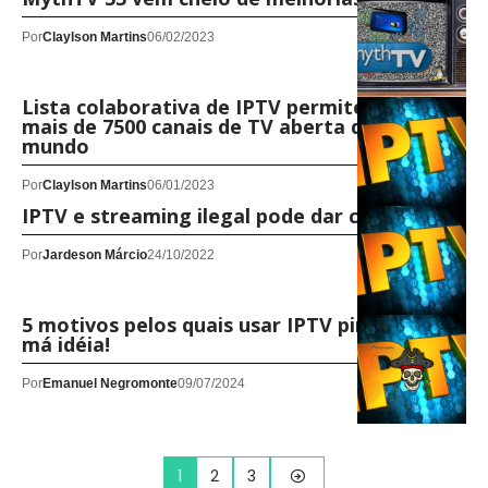
Por
Claylson Martins
06/02/2023
Lista colaborativa de IPTV permite assistir a
mais de 7500 canais de TV aberta de todo o
mundo
Por
Claylson Martins
06/01/2023
IPTV e streaming ilegal pode dar cadeia!
Por
Jardeson Márcio
24/10/2022
5 motivos pelos quais usar IPTV pirata é uma
má idéia!
Por
Emanuel Negromonte
09/07/2024
1
2
3