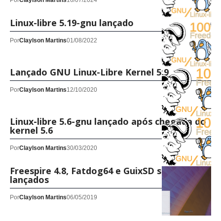
Por
Claylson Martins
16/07/2024
Linux-libre 5.19-gnu lançado
Por
Claylson Martins
01/08/2022
Lançado GNU Linux-Libre Kernel 5.9
Por
Claylson Martins
12/10/2020
Linux-libre 5.6-gnu lançado após chegada do
kernel 5.6
Por
Claylson Martins
30/03/2020
Freespire 4.8, Fatdog64 e GuixSD são
lançados
Por
Claylson Martins
06/05/2019