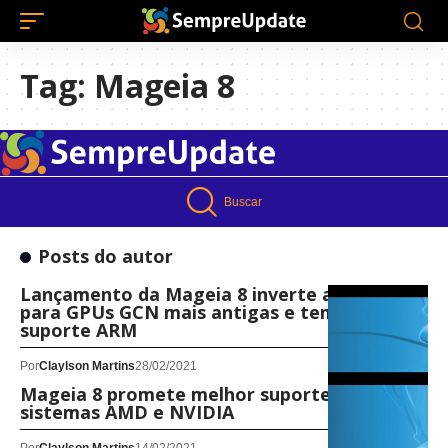
Tag:
Mageia 8
Buscar
Posts do autor
Lançamento da Mageia 8 inverte a AMDGPU
para GPUs GCN mais antigas e tem melhor
suporte ARM
Por
Claylson Martins
28/02/2021
Mageia 8 promete melhor suporte para
sistemas AMD e NVIDIA