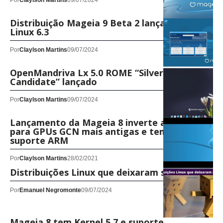
Por
Claylson Martins
09/07/2024
Distribuição Mageia 9 Beta 2 lançada com
Linux 6.3
Por
Claylson Martins
09/07/2024
OpenMandriva Lx 5.0 ROME “Silver
Candidate” lançado
Por
Claylson Martins
09/07/2024
Lançamento da Mageia 8 inverte a AMDGPU
para GPUs GCN mais antigas e tem melhor
suporte ARM
Por
Claylson Martins
28/02/2021
Distribuições Linux que deixaram saudades
Por
Emanuel Negromonte
09/07/2024
Mageia 8 tem Kernel 5.7 e suporte