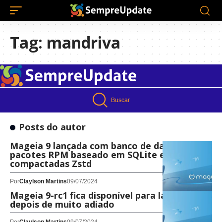
Tag:
mandriva
Buscar
Posts do autor
Mageia 9 lançada com banco de dados de
pacotes RPM baseado em SQLite e imagens
compactadas Zstd
Por
Claylson Martins
09/07/2024
Mageia 9-rc1 fica disponível para lançamento
depois de muito adiado