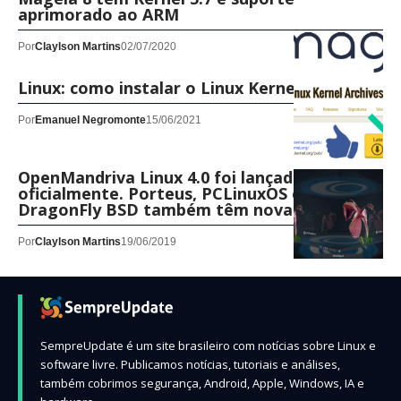
aprimorado ao ARM
Por
Claylson Martins
02/07/2020
Linux: como instalar o Linux Kernel 5.6.10
Por
Emanuel Negromonte
15/06/2021
OpenMandriva Linux 4.0 foi lançado
oficialmente. Porteus, PCLinuxOS e
DragonFly BSD também têm novas versões
Por
Claylson Martins
19/06/2019
SempreUpdate é um site brasileiro com notícias sobre Linux e
software livre. Publicamos notícias, tutoriais e análises,
também cobrimos segurança, Android, Apple, Windows, IA e