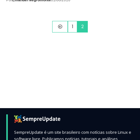
Por
Emanuel Negromonte
01/08/2016
1
2
SempreUpdate é um site brasileiro com notícias sobre Linux e
software livre. Publicamos notícias, tutoriais e análises,