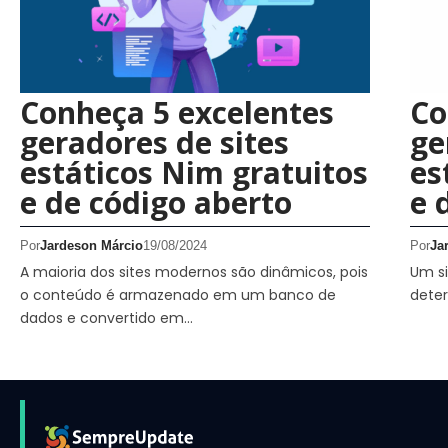
Conheça 5 excelentes
Co
geradores de sites
ge
estáticos Nim gratuitos
es
e de código aberto
e 
Por
Jardeson Márcio
19/08/2024
Por
Ja
A maioria dos sites modernos são dinâmicos, pois
Um s
o conteúdo é armazenado em um banco de
dete
dados e convertido em…