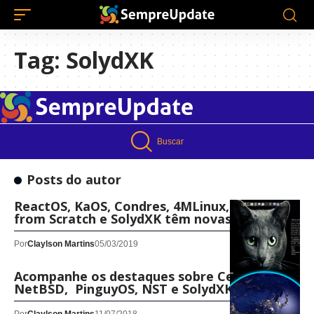
Tag:
SolydXK
Buscar
Posts do autor
ReactOS, KaOS, Condres, 4MLinux, Linux
from Scratch e SolydXK têm novas versões
Por
Claylson Martins
05/03/2019
Acompanhe os destaques sobre CentOS,
NetBSD, PinguyOS, NST e SolydXK