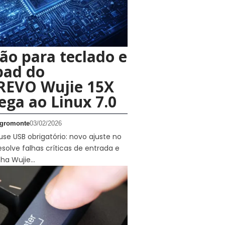
ão para teclado e
pad do
EVO Wujie 15X
ega ao Linux 7.0
gromonte
03/02/2026
e USB obrigatório: novo ajuste no
esolve falhas críticas de entrada e
inha Wujie…