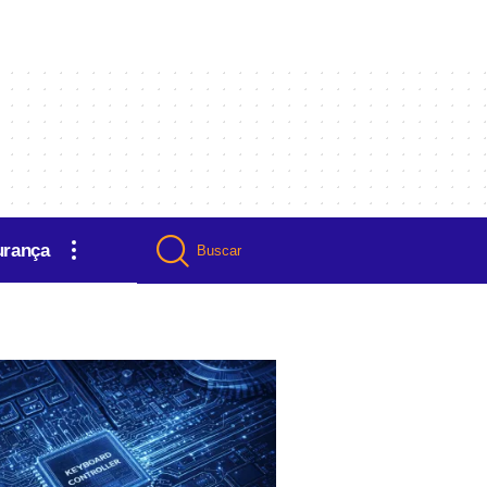
urança
Buscar