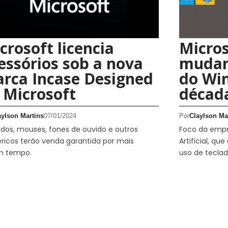
crosoft licencia
Micros
essórios sob a nova
mudan
rca Incase Designed
do Wi
 Microsoft
décad
aylson Martins
07/01/2024
Por
Claylson Ma
dos, mouses, fones de ouvido e outros
Foco da empre
éricos terão venda garantida por mais
Artificial, qu
m tempo.
uso de teclad