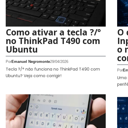
Como ativar a tecla ?/°
O 
no ThinkPad T490 com
In
Ubuntu
o 
co
Por
Emanuel Negromonte
29/04/2026
Tecla ?/° não funciona no ThinkPad T490 com
Por
Em
Ubuntu? Veja como corrigir!
Uma 
perif