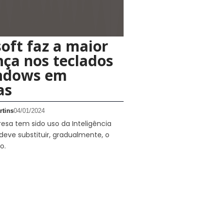
oft faz a maior
ça nos teclados
ndows em
as
rtins
04/01/2024
sa tem sido uso da Inteligência
e deve substituir, gradualmente, o
o.