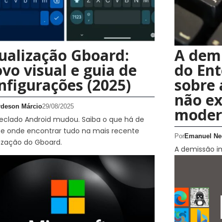
ualização Gboard:
A demi
vo visual e guia de
do Ent
nfigurações (2025)
sobre 
não ex
rdeson Márcio
29/08/2025
moder
eclado Android mudou. Saiba o que há de
e onde encontrar tudo na mais recente
Por
Emanuel Ne
ização do Gboard.
A demissão im