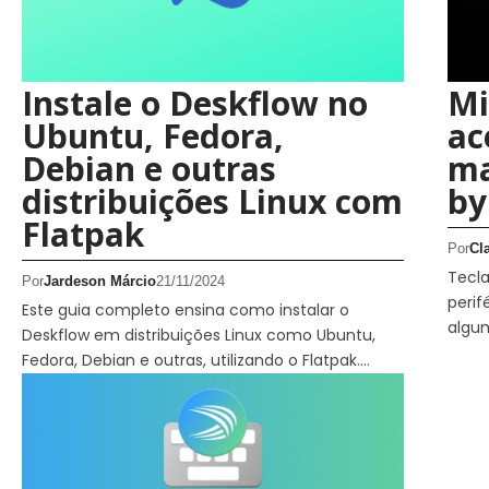
Instale o Deskflow no
Mi
Ubuntu, Fedora,
ac
Debian e outras
ma
distribuições Linux com
by
Flatpak
Por
Cl
Tecla
Por
Jardeson Márcio
21/11/2024
perif
Este guia completo ensina como instalar o
algu
Deskflow em distribuições Linux como Ubuntu,
Fedora, Debian e outras, utilizando o Flatpak.…