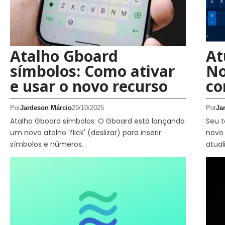
Atalho Gboard
At
símbolos: Como ativar
No
e usar o novo recurso
co
Por
Jardeson Márcio
29/10/2025
Por
Ja
Atalho Gboard símbolos: O Gboard está lançando
Seu t
um novo atalho 'flick' (deslizar) para inserir
novo 
símbolos e números.
atual