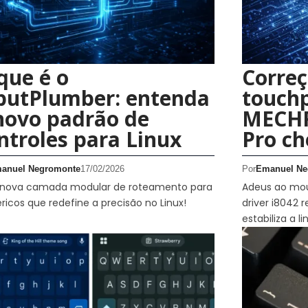
que é o
Correç
putPlumber: entenda
touch
novo padrão de
MECHR
ntroles para Linux
Pro ch
anuel Negromonte
17/02/2026
Por
Emanuel Ne
nova camada modular de roteamento para
Adeus ao mous
éricos que redefine a precisão no Linux!
driver i8042 r
estabiliza a l