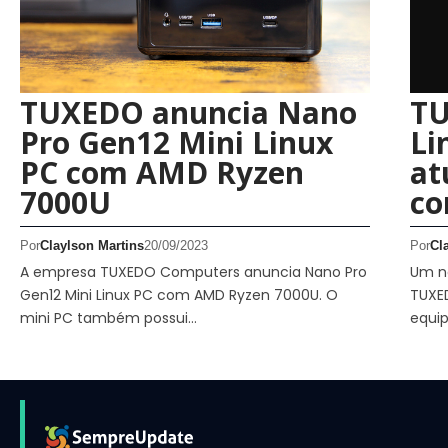
TUXEDO anuncia Nano
TU
Pro Gen12 Mini Linux
Li
PC com AMD Ryzen
at
7000U
co
Por
Claylson Martins
20/09/2023
Por
Cl
A empresa TUXEDO Computers anuncia Nano Pro
Um n
Gen12 Mini Linux PC com AMD Ryzen 7000U. O
TUXED
mini PC também possui…
equi