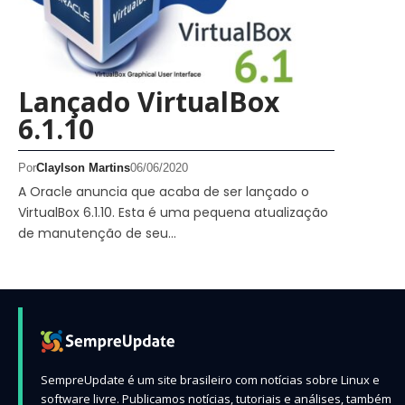
Lançado VirtualBox
6.1.10
Por
Claylson Martins
06/06/2020
A Oracle anuncia que acaba de ser lançado o
VirtualBox 6.1.10. Esta é uma pequena atualização
de manutenção de seu…
SempreUpdate é um site brasileiro com notícias sobre Linux e
software livre. Publicamos notícias, tutoriais e análises, também