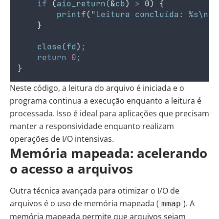
if
(
aio_return(
&
cb
)
>
 0) 
{
printf
(
"Leitura concluída: %s\n"
,
}
close(fd
)
;
return
0
;
}
Neste código, a leitura do arquivo é iniciada e o
programa continua a execução enquanto a leitura é
processada. Isso é ideal para aplicações que precisam
manter a responsividade enquanto realizam
operações de I/O intensivas.
Memória mapeada: acelerando
o acesso a arquivos
Outra técnica avançada para otimizar o I/O de
arquivos é o uso de memória mapeada (
). A
mmap
memória mapeada permite que arquivos sejam