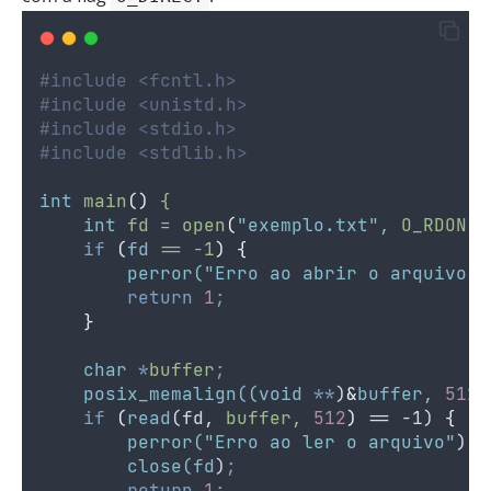
#include <fcntl.h>
#include <unistd.h>
#include <stdio.h>
#include <stdlib.h>
int
main
()
{
int
fd
=
open
(
"exemplo.txt"
,
O_RDONLY
if
(
fd
==
-1
)
{
perror(
"Erro ao abrir o arquivo"
)
return
1
;
}
char
*
buffer
;
posix_memalign((void
**
)
&
buffer,
512
,
if
(
read
(fd, 
buffer,
512
)
 == -1) 
{
perror(
"Erro ao ler o arquivo"
)
;
close(fd
)
;
return
1
;