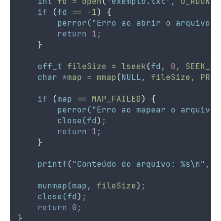
int
fd
=
open
(
"exemplo.txt"
,
O_RDONLY
if
(
fd
==
-1
)
{
perror(
"Erro ao abrir o arquivo"
)
return
1
;
}
off_t
fileSize
=
lseek
(
fd,
0
,
SEEK_EN
char
*
map
=
mmap
(
NULL,
fileSize,
PROT
if
(
map
==
MAP_FAILED
)
{
perror(
"Erro ao mapear o arquivo"
close(fd
)
;
return
1
;
}
printf
(
"Conteúdo do arquivo: %s\n"
,
m
munmap(map,
fileSize
)
;
close(fd
)
;
return
0
;
}