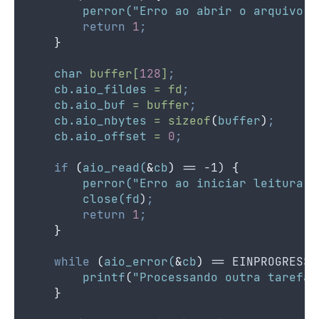
perror(
"Erro ao abrir o arquivo"
)
return
1
;
}
char
buffer[
128
]
;
cb.aio_fildes
=
fd
;
cb.aio_buf
=
buffer
;
cb.aio_nbytes
=
sizeof
(
buffer
)
;
cb.aio_offset
=
0
;
if
(
aio_read(
&
cb
)
 == -1) 
{
perror(
"Erro ao iniciar leitura a
close(fd
)
;
return
1
;
}
while
(
aio_error(
&
cb
)
 == EINPROGRESS)
printf
(
"Processando outra tarefa.
}