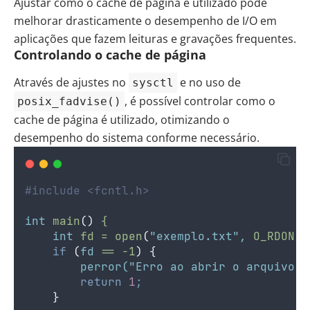
Ajustar como o cache de página é utilizado pode
melhorar drasticamente o desempenho de I/O em
aplicações que fazem leituras e gravações frequentes.
Controlando o cache de página
Através de ajustes no
e no uso de
sysctl
, é possível controlar como o
posix_fadvise()
cache de página é utilizado, otimizando o
desempenho do sistema conforme necessário.
#include <fcntl.h>
int
main
()
{
int
fd
=
open
(
"exemplo.txt"
,
O_RDONLY
if
(
fd
==
-1
)
{
perror(
"Erro ao abrir o arquivo"
)
return
1
;
}