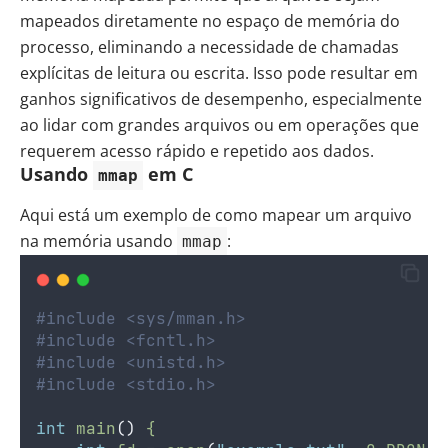
mapeados diretamente no espaço de memória do
processo, eliminando a necessidade de chamadas
explícitas de leitura ou escrita. Isso pode resultar em
ganhos significativos de desempenho, especialmente
ao lidar com grandes arquivos ou em operações que
requerem acesso rápido e repetido aos dados.
Usando
em C
mmap
Aqui está um exemplo de como mapear um arquivo
na memória usando
:
mmap
#include <sys/mman.h>
#include <fcntl.h>
#include <unistd.h>
#include <stdio.h>
int
main
()
{