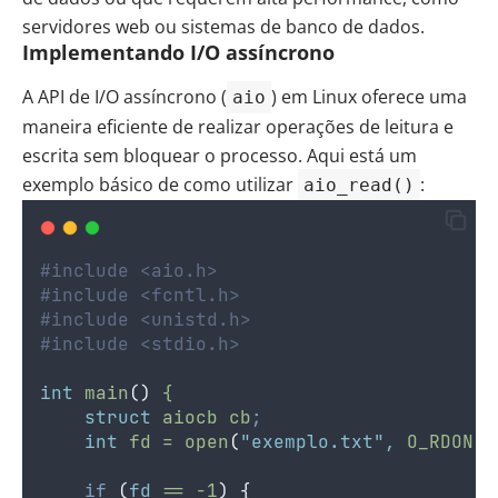
servidores web ou sistemas de banco de dados.
Implementando I/O assíncrono
A API de I/O assíncrono (
) em Linux oferece uma
aio
maneira eficiente de realizar operações de leitura e
escrita sem bloquear o processo. Aqui está um
exemplo básico de como utilizar
:
aio_read()
#include <aio.h>
#include <fcntl.h>
#include <unistd.h>
#include <stdio.h>
int
main
()
{
struct
aiocb
cb
;
int
fd
=
open
(
"exemplo.txt"
,
O_RDONLY
if
(
fd
==
-1
)
{