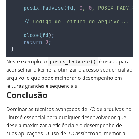
posix_fadvise(fd,
0
,
0
,
POSIX_FADV_SE
//
Código
de
leitura
do
arquivo...
close(fd
)
;
return
0
;
}
Neste exemplo, o
é usado para
posix_fadvise()
aconselhar o kernel a otimizar o acesso sequencial ao
arquivo, o que pode melhorar o desempenho em
leituras grandes e sequenciais.
Conclusão
Dominar as técnicas avançadas de I/O de arquivos no
Linux é essencial para qualquer desenvolvedor que
deseja maximizar a eficiência e o desempenho de
suas aplicações. O uso de I/O assíncrono, memória