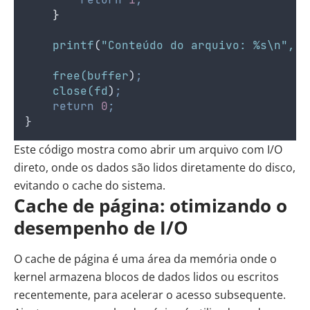
}
printf
(
"Conteúdo do arquivo: %s\n"
,
b
free(buffer
)
;
close(fd
)
;
return
0
;
}
Este código mostra como abrir um arquivo com I/O
direto, onde os dados são lidos diretamente do disco,
evitando o cache do sistema.
Cache de página: otimizando o
desempenho de I/O
O cache de página é uma área da memória onde o
kernel armazena blocos de dados lidos ou escritos
recentemente, para acelerar o acesso subsequente.