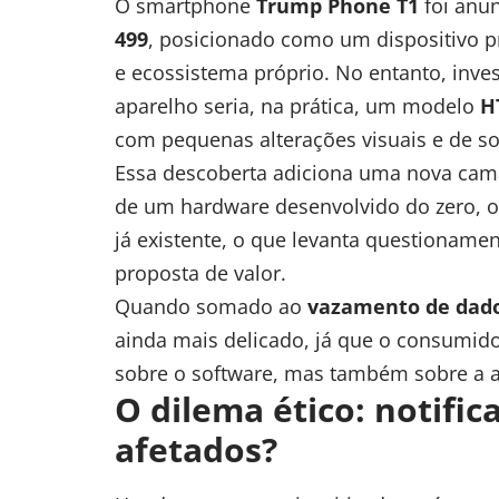
O smartphone
Trump Phone T1
foi anu
499
, posicionado como um dispositivo 
e ecossistema próprio. No entanto, inve
aparelho seria, na prática, um modelo
H
com pequenas alterações visuais e de so
Essa descoberta adiciona uma nova cam
de um hardware desenvolvido do zero, o
já existente, o que levanta questioname
proposta de valor.
Quando somado ao
vazamento de dado
ainda mais delicado, já que o consumid
sobre o software, mas também sobre a a
O dilema ético: notific
afetados?