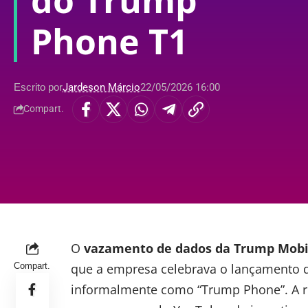
do Trump
Phone T1
Escrito por
Jardeson Márcio
22/05/2026 16:00
Compart.
O
vazamento de dados
da Trump Mobi
Compart.
que a empresa celebrava o lançamento
informalmente como “Trump Phone”. A re