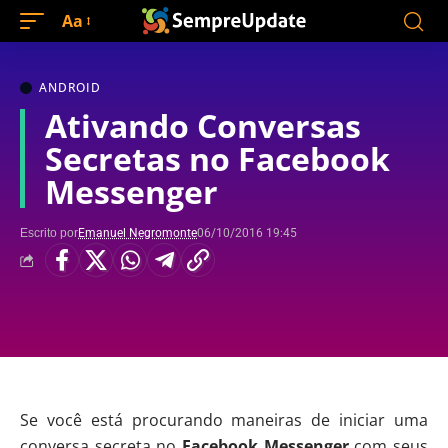
Aa
ANDROID
Ativando Conversas
Secretas no Facebook
Messenger
Escrito por
Emanuel Negromonte
06/10/2016 19:45
Se você está procurando maneiras de iniciar uma
conversa secreta no
Facebook Messenger
com seus