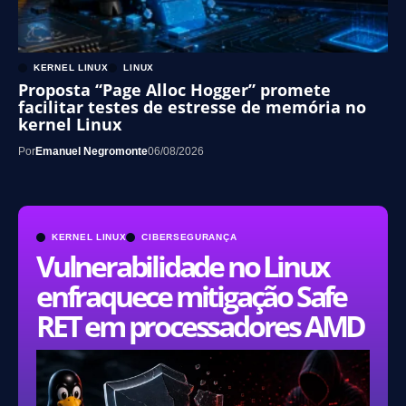
KERNEL LINUX
LINUX
Proposta “Page Alloc Hogger” promete
facilitar testes de estresse de memória no
kernel Linux
Por
Emanuel Negromonte
06/08/2026
KERNEL LINUX
CIBERSEGURANÇA
Vulnerabilidade no Linux
enfraquece mitigação Safe
RET em processadores AMD