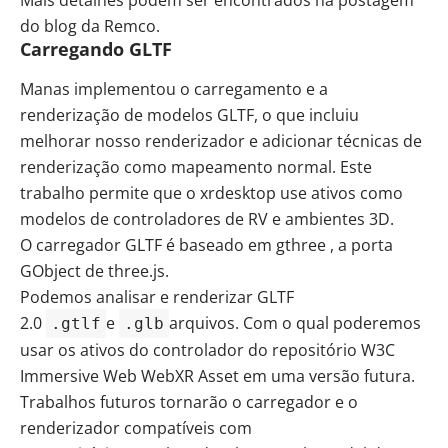
Mais detalhes podem ser encontrados na
postagem
do blog da Remco
.
Carregando GLTF
Manas implementou o carregamento e a
renderização de modelos GLTF, o que incluiu
melhorar nosso renderizador e adicionar técnicas de
renderização como mapeamento normal. Este
trabalho permite que o xrdesktop use ativos como
modelos de controladores de RV e ambientes 3D.
O carregador GLTF é baseado em
gthree
, a porta
GObject de three.js.
Podemos analisar e renderizar GLTF
2.0
e
arquivos. Com o qual poderemos
.gtlf
.glb
usar os ativos do controlador do
repositório
W3C
Immersive Web
WebXR Asset
em uma versão futura.
Trabalhos futuros tornarão o carregador e o
renderizador compatíveis com