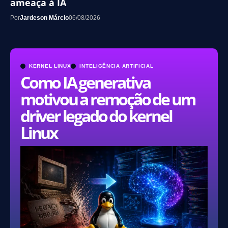
ameaça à IA
Por
Jardeson Márcio
06/08/2026
KERNEL LINUX
INTELIGÊNCIA ARTIFICIAL
Como IA generativa
motivou a remoção de um
driver legado do kernel
Linux