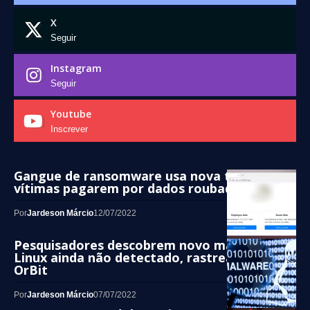
X
Seguir
Instagram
Seguir
Youtube
Inscrever
Gangue de ransomware usa nova tática para
vítimas pagarem por dados roubados
Por
Jardeson Márcio
12/07/2022
Pesquisadores descobrem novo malware
Linux ainda não detectado, rastreado como
OrBit
Por
Jardeson Márcio
07/07/2022