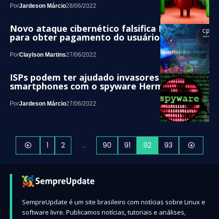
Por
Jardeson Márcio
28/06/2022
Novo ataque cibernético falsifica PayPal
para obter pagamento do usuário final
Por
Claylson Martins
27/06/2022
ISPs podem ter ajudado invasores a infectar
smartphones com o spyware Hermit
Por
Jardeson Márcio
27/06/2022
1
2
…
90
91
92
93
SempreUpdate é um site brasileiro com notícias sobre Linux e
software livre. Publicamos notícias, tutoriais e análises,