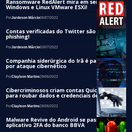
Ransomware RedAlert mira em servidores
Windows e Linux VMware ESXi!
Por
Jardeson Márcio
06/07/2022
Contas verificadas do Twitter são alvos de
phishing!
Por
Jardeson Márcio
03/07/2022
Companhia siderúrgica do Irã é paralisada
por ataque cibernético
Por
Claylson Martins
29/06/2022
Cibercriminosos criam contas QuickBooks
para roubar dados e credenciais de usuários
Por
Claylson Martins
28/06/2022
Malware Revive do Android se passa por
aplicativo 2FA do banco BBVA