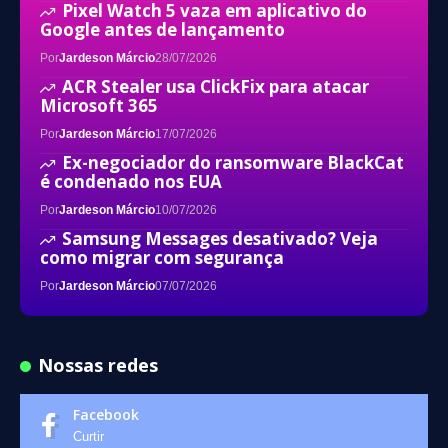
Pixel Watch 5 vaza em aplicativo do
Google antes de lançamento
Por
Jardeson Márcio
28/07/2026
ACR Stealer usa ClickFix para atacar
Microsoft 365
Por
Jardeson Márcio
17/07/2026
Ex-negociador do ransomware BlackCat
é condenado nos EUA
Por
Jardeson Márcio
10/07/2026
Samsung Messages desativado? Veja
como migrar com segurança
Por
Jardeson Márcio
07/07/2026
Nossas redes
Facebook
Curtir