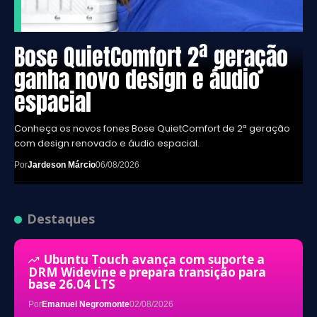
Bose QuietComfort 2ª geração
ganha novo design e áudio
espacial
Conheça os novos fones Bose QuietComfort de 2ª geração
com design renovado e áudio espacial.
Por
Jardeson Márcio
06/08/2026
Destaques
Ubuntu Touch avança com suporte a
DRM Widevine e prepara transição para
base 26.04 LTS
Por
Emanuel Negromonte
02/08/2026