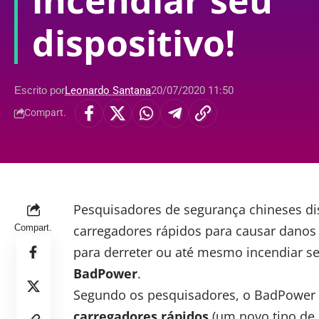
incendiar seu
dispositivo!
Escrito por
Leonardo Santana
20/07/2020 11:50
Compart.
Pesquisadores de segurança chineses
d
Compart.
carregadores rápidos para causar danos
para derreter ou até mesmo incendiar se
BadPower
.
Segundo os pesquisadores, o BadPower
carregadores rápidos
(um novo tipo de 