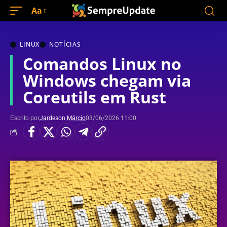
Aa
LINUX
NOTÍCIAS
Comandos Linux no
Windows chegam via
Coreutils em Rust
Escrito por
Jardeson Márcio
03/06/2026 11:00