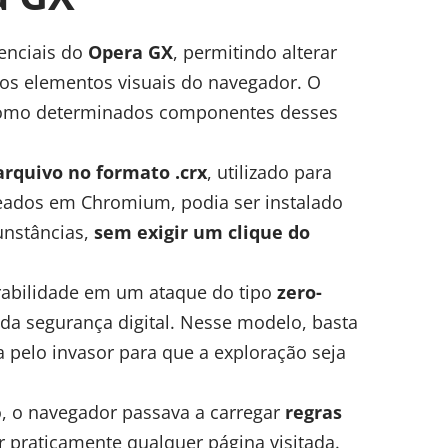
enciais do
Opera GX
, permitindo alterar
ros elementos visuais do navegador. O
como determinados componentes desses
arquivo no formato .crx
, utilizado para
eados em Chromium, podia ser instalado
unstâncias,
sem exigir um clique do
erabilidade em um ataque do tipo
zero-
da segurança digital. Nesse modelo, basta
a pelo invasor para que a exploração seja
o, o navegador passava a carregar
regras
r praticamente qualquer página visitada.