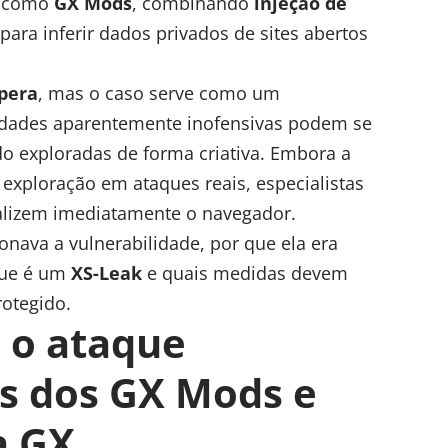
o como
GX Mods
, combinando
injeção de
para inferir dados privados de sites abertos
Opera
, mas o caso serve como um
idades aparentemente inofensivas podem se
o exploradas de forma criativa. Embora a
exploração em ataques reais, especialistas
lizem imediatamente o navegador.
onava a vulnerabilidade, por que ela era
que é um
XS-Leak
e quais medidas devem
otegido.
 o ataque
ás dos GX Mods e
a GX