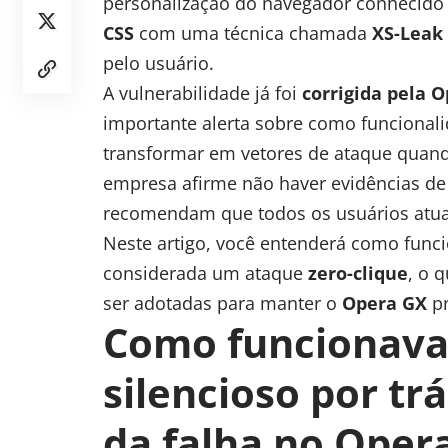
personalização do navegador conhecid
CSS
com uma técnica chamada
XS-Leak
pelo usuário.
A vulnerabilidade já foi
corrigida pela 
importante alerta sobre como funcional
transformar em vetores de ataque quand
empresa afirme não haver evidências de 
recomendam que todos os usuários atua
Neste artigo, você entenderá como funci
considerada um ataque
zero-clique
, o 
ser adotadas para manter o
Opera GX
pr
Como funcionava
silencioso por tr
da falha no Oper