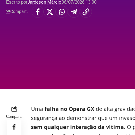
Escrito por
Jardeson Márcio
06/07/2026 13:00
Compart.
Uma
falha no
Opera GX
de alta gravid
Compart.
segurança ao demonstrar que um invas
sem qualquer interação da vítima
. O 