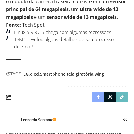
o módulo da câmera traseira consiste em um
sensor
principal de 64 megapixels
, um
ultra-wide de 12
megapixels
e um
sensor wide de 13 megapixels
.
Fonte
: Tech Spot
Linux 5.9 RC 5 chega com algumas regressões
TSMC revelou alguns detalhes de seu processo
de 3 nm!
LG
oled
Smartphone
tela giratória
wing
TAGS:
Leonardo Santana