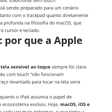
Mac tradicional sem touch.
está sendo preparado para um cenário
r tanto com o trackpad quanto diretamente
a profunda na filosofia do macOS, que
a cursor e teclado.
: por que a Apple
ela sensível ao toque
sempre foi clara.
ooks com touch “não funcionam
ço levantado para tocar na tela seria
nquanto o iPad assumia o papel de
o ecossistema evoluiu. Hoje,
macOS, iOS e
 cada vez mais próximas, o que torna a