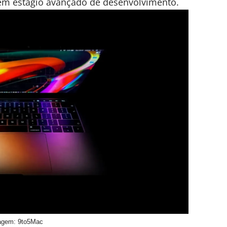
a em estágio avançado de desenvolvimento.
agem: 9to5Mac