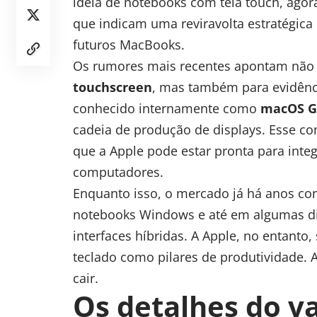
ideia de notebooks com tela touch, ago
que indicam uma reviravolta estratégic
futuros MacBooks.
Os rumores mais recentes apontam não 
touchscreen
, mas também para evidênc
conhecido internamente como
macOS G
cadeia de produção de displays. Esse co
que a Apple pode estar pronta para inte
computadores.
Enquanto isso, o mercado já há anos con
notebooks Windows e até em algumas
d
interfaces híbridas. A Apple, no entanto
teclado como pilares de
produtividade
. 
cair.
Os detalhes do v