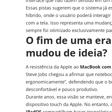
interface que não fazem sentido em um 
Essas pistas sugerem que o sistema já 
híbrido, onde o usuário poderá interagi
com a tela. Isso representa uma mudanç
sempre foi otimizado exclusivamente par
O fim de uma era
mudou de ideia?
A resistência da Apple ao
MacBook com t
Steve Jobs chegou a afirmar que noteb
ergonomicamente”, defendendo que o bra
desconfortável e pouco produtivo.
Durante anos, essa visão se manteve, e
dispositivo touch da Apple. No entanto, 
iPadOS
compartilham bases tecnológicas