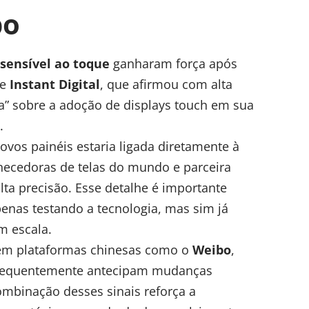
bo
sensível ao toque
ganharam força após
te
Instant Digital
, que afirmou com alta
ta” sobre a adoção de displays touch em sua
.
vos painéis estaria ligada diretamente à
necedoras de telas do mundo e parceira
ta precisão. Esse detalhe é importante
penas testando a tecnologia, mas sim já
m escala.
 em plataformas chinesas como o
Weibo
,
 frequentemente antecipam mudanças
ombinação desses sinais reforça a