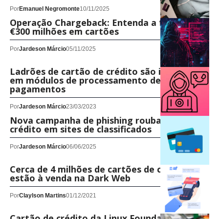
Por
Emanuel Negromonte
10/11/2025
Operação Chargeback: Entenda a fraude de
€300 milhões em cartões
Por
Jardeson Márcio
05/11/2025
Ladrões de cartão de crédito são inseridos
em módulos de processamento de
pagamentos
Por
Jardeson Márcio
23/03/2023
Nova campanha de phishing rouba cartão de
crédito em sites de classificados
Por
Jardeson Márcio
06/06/2025
Cerca de 4 milhões de cartões de crédito
estão à venda na Dark Web
Por
Claylson Martins
01/12/2021
Cartão de crédito da Linux Foundation foi