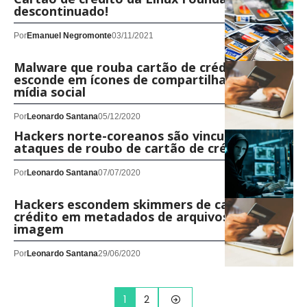
descontinuado!
Por
Emanuel Negromonte
03/11/2021
Malware que rouba cartão de crédito se
esconde em ícones de compartilhamento de
mídia social
Por
Leonardo Santana
05/12/2020
Hackers norte-coreanos são vinculados a
ataques de roubo de cartão de crédito
Por
Leonardo Santana
07/07/2020
Hackers escondem skimmers de cartão de
crédito em metadados de arquivos de
imagem
Por
Leonardo Santana
29/06/2020
1
2