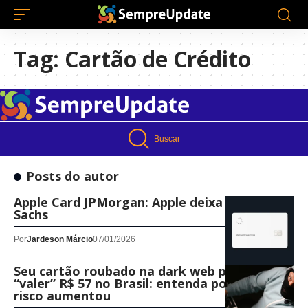
Tag:
Cartão de Crédito
Buscar
Posts do autor
Apple Card JPMorgan: Apple deixa Goldman
Sachs
Por
Jardeson Márcio
07/01/2026
Seu cartão roubado na dark web pode
“valer” R$ 57 no Brasil: entenda por que o
risco aumentou