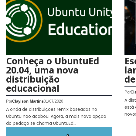
Conheça o UbuntuEd
Es
20.04, uma nova
la
distribuição
de
educacional
Por
Cl
A dis
Por
Claylson Martins
01/07/2020
está 
A onda de distribuições remix baseadas no
novo
Ubuntu não acabou. Agora, a mais nova opção
do pedaço se chama UbuntuEd…