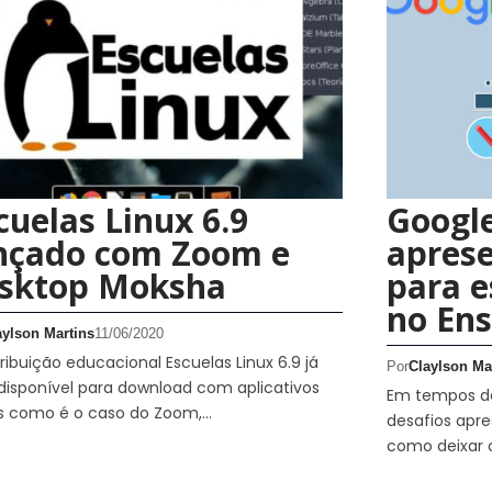
cuelas Linux 6.9
Google
nçado com Zoom e
aprese
sktop Moksha
para e
no En
aylson Martins
11/06/2020
tribuição educacional Escuelas Linux 6.9 já
Por
Claylson Ma
disponível para download com aplicativos
Em tempos de 
s como é o caso do Zoom,…
desafios apre
como deixar 