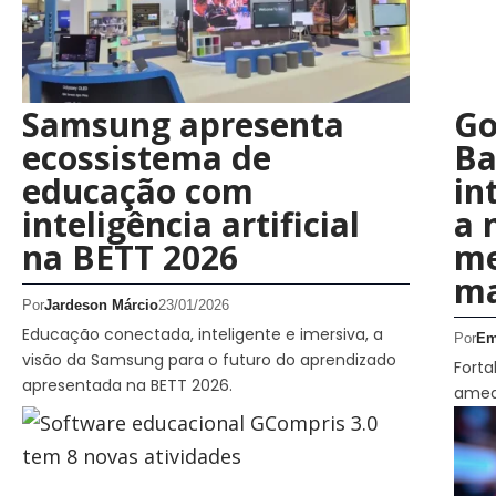
Samsung apresenta
Go
ecossistema de
Ba
educação com
in
inteligência artificial
a 
na BETT 2026
me
ma
Por
Jardeson Márcio
23/01/2026
Educação conectada, inteligente e imersiva, a
Por
Em
visão da Samsung para o futuro do aprendizado
Forta
apresentada na BETT 2026.
amea