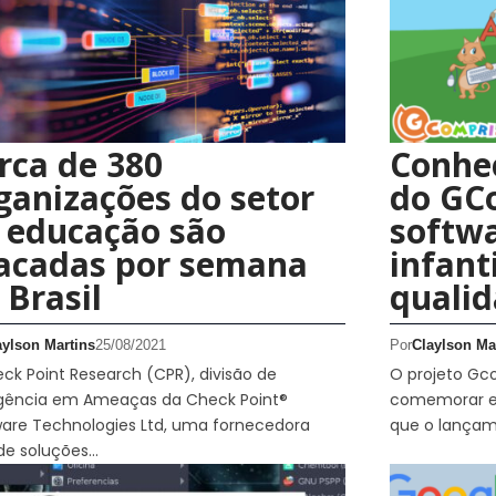
rca de 380
Conhe
ganizações do setor
do GC
 educação são
softwa
acadas por semana
infanti
 Brasil
quali
aylson Martins
25/08/2021
Por
Claylson Ma
ck Point Research (CPR), divisão de
O projeto Gc
ligência em Ameaças da Check Point®
comemorar es
are Technologies Ltd, uma fornecedora
que o lançam
 de soluções…