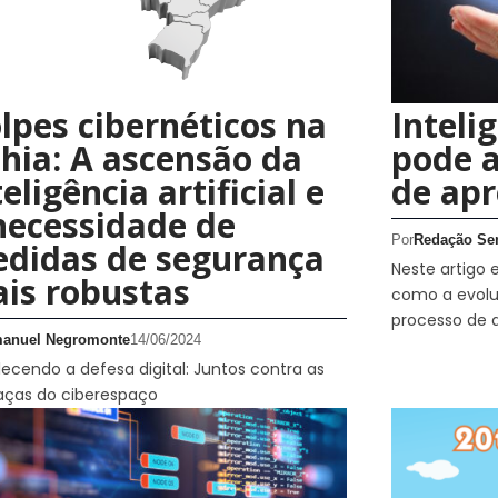
lpes cibernéticos na
Intelig
hia: A ascensão da
pode a
teligência artificial e
de ap
necessidade de
Por
Redação Se
didas de segurança
Neste artigo e
is robustas
como a evolu
processo de 
anuel Negromonte
14/06/2024
lecendo a defesa digital: Juntos contra as
ças do ciberespaço