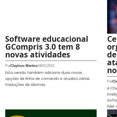
Software educacional
Ce
GCompris 3.0 tem 8
or
novas atividades
de
at
Por
Claylson Martins
19/01/2023
no
Esta versão também adiciona duas novas
opções de linha de comando e atualiza várias
Por
Cl
traduções de idiomas.
A Che
Inte
Softw
líder