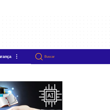
urança
Buscar