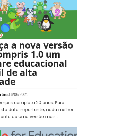
ça a nova versão
ompris 1.0 um
re educacional
l de alta
dade
rtins
16/06/2021
ompris completa 20 anos. Para
ta data importante, nada melhor
ento de uma versão mais…