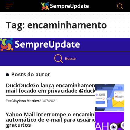
Tag:
encaminhamento
Buscar
Posts do autor
DuckDuckGo lança encaminhamento de e-
mail focado em privacidade @duck.com
Por
Claylson Martins
21/07/2021
Yahoo Mail interrompe o encaminhamento
automático de e-mail para usuários
gratuitos